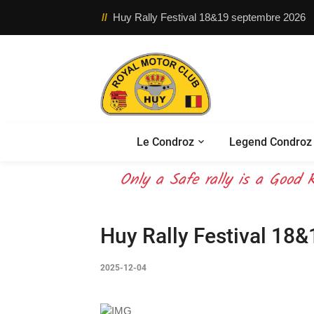
//
Huy Rally Festival 18&19 septembre 2026
Le Condroz
Legend Condroz 
OUR mission – your safety –
Only a Safe rally is a Good R
Huy Rally Festival 18
2025-12-04