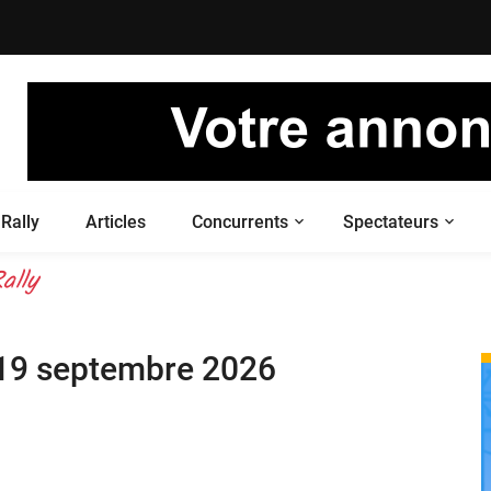
Rally
Articles
Concurrents
Spectateurs
 your live
ally
&19 septembre 2026