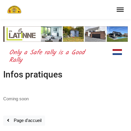
OUR mission – your safety –
your live
Only a Safe rally is a Good
Rally
Infos pratiques
Coming soon
Page d'accueil